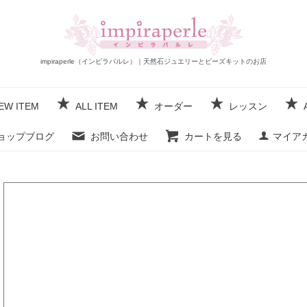
impiraperle（インピラパルレ）｜天然石ジュエリーとビーズキットのお店
EW ITEM
ALL ITEM
オーダー
レッスン
ョップブログ
お問い合わせ
カートを見る
マイア