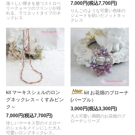
7,000円(税込7,700円)
瑞々しい輝きを放つストロベ
リークォーツのフリンジが揺
りんごのような可愛い色味の
れる、ラリエットタイプのネ
ジェードを紡いだノットネッ
ックレス
クレス
kit マーキスシェルのロン
kit お花畑のブローチ
グネックレス～くすみピン
(パープル）
ク～
3,000円(税込3,300円)
7,000円(税込7,700円)
大人可愛い満開のお花畑のブ
ローチシリーズ
珍しいマーキス型のイエロー
のシェルをメインにした大人
可愛いロングネックレス。