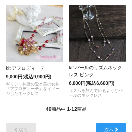
kit パールのリズムネック
kit アフロディーテ
レス ピンク
9,000円(税込9,900円)
6,000円(税込6,600円)
ギリシャ神話の愛と美の女神
「アフロディーテ」をイメー
リズムを刻んでいるようなパ
ジしたネックレス
ールのネックレス
49
1
12
商品中
-
商品
戻る
次へ